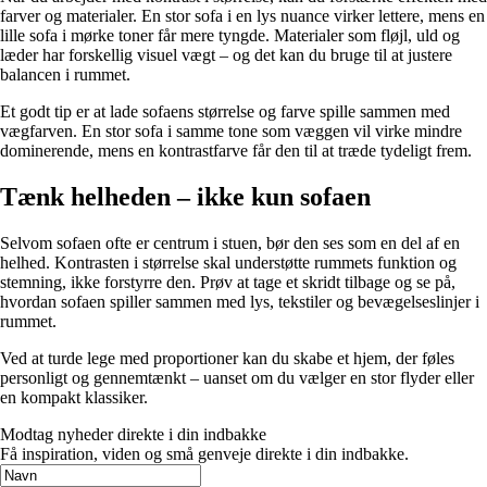
farver og materialer. En stor sofa i en lys nuance virker lettere, mens en
lille sofa i mørke toner får mere tyngde. Materialer som fløjl, uld og
læder har forskellig visuel vægt – og det kan du bruge til at justere
balancen i rummet.
Et godt tip er at lade sofaens størrelse og farve spille sammen med
vægfarven. En stor sofa i samme tone som væggen vil virke mindre
dominerende, mens en kontrastfarve får den til at træde tydeligt frem.
Tænk helheden – ikke kun sofaen
Selvom sofaen ofte er centrum i stuen, bør den ses som en del af en
helhed. Kontrasten i størrelse skal understøtte rummets funktion og
stemning, ikke forstyrre den. Prøv at tage et skridt tilbage og se på,
hvordan sofaen spiller sammen med lys, tekstiler og bevægelseslinjer i
rummet.
Ved at turde lege med proportioner kan du skabe et hjem, der føles
personligt og gennemtænkt – uanset om du vælger en stor flyder eller
en kompakt klassiker.
Modtag nyheder direkte i din indbakke
Få inspiration, viden og små genveje direkte i din indbakke.