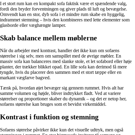
I et stort rum kan en kompakt sofa faktisk være et spændende valg,
fordi den bryder forventningen og giver plads til luft og bevægelse.
Omvendt kan en stor, dyb sofa i et mindre rum skabe en hyggelig,
indrammet stemning – hvis den kombineres med lette elementer som
glasborde eller væghængte lamper.
Skab balance mellem møblerne
Når du arbejder med kontrast, handler det ikke kun om sofaens
størrelse i sig selv, men om samspillet med de øvrige møbler. En
massiv sofa kan balanceres med slanke stole, et let sofabord eller høje
planter, der trækker blikket opad. En lille sofa kan derimod få mere
tyngde, hvis du placerer den sammen med et stort tæppe eller en
markant vægfarve bagved.
Tænk på, hvordan øjet bevæger sig gennem rummet. Hvis alt har
samme volumen og højde, bliver indtrykket fladt. Ved at variere
størrelser og proportioner skaber du dynamik – og det er netop her,
sofaens størrelse kan bruges som et bevidst virkemiddel.
Kontrast i funktion og stemning
Sofaens størrelse påvirker ikke kun det visuelle udtryk, men også