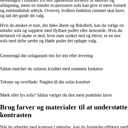
stemningen i rummet. En stor hjørnesofa inviterer til samvær og
afslapning, mens en mindre to-personers sofa kan give et mere formelt
og minimalistisk udtryk. Overvej, hvilken funktion rummet skal have,
og lad det guide dit valg.
Hvis du ønsker et rum, der føles åbent og fleksibelt, kan du vælge en
mindre sofa og supplere med flytbare puffer eller lænestole. Hvis du
derimod vil skabe et sted, hvor man synker ned og bliver, er en stor
sofa med dybe sæder og bløde puder det oplagte valg.
Gennemgå din sofagaranti trin for trin efter levering
Sådan matcher du sofaens kvalitet med rummets funktion
Tekstur og overflade: Nøglen til din sofas komfort
Mørk eller lys sofa? Sådan vælger du den mest praktiske farve
Brug farver og materialer til at understøtte
kontrasten
Når du arbejder med kontrast i størrelse, kan du forstærke effekten med