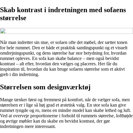
Skab kontrast i indretningen med sofaens
størrelse
Når man indretter sin stue, er sofaen ofte det møbel, der sætter tonen
for hele rummet. Den er både et praktisk samlingspunkt og et visuelt
omdrejningspunkt, og dens størrelse har stor betydning for, hvordan
rummet opleves. En sofa kan skabe balance – men også bevidst
kontrast – alt efter, hvordan den vælges og placeres. Her får du
inspiration til, hvordan du kan bruge sofaens størrelse som et aktivt
greb i din indretning.
Størrelsen som designværktøj
Mange tænker først og fremmest på komfort, når de vælger sofa, men
størrelsen er i lige så høj grad et æstetisk valg. En stor sofa kan give
rummet tyngde og ro, mens en mindre model kan skabe lethed og luft.
Ved at overveje proportionerne i forhold til rummets størrelse, lofthøjde
og øvrige møbler kan du skabe en bevidst kontrast, der gør
indretningen mere interessant.