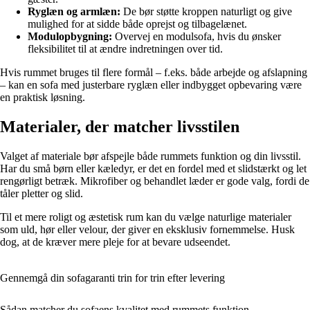
Ryglæn og armlæn:
De bør støtte kroppen naturligt og give
mulighed for at sidde både oprejst og tilbagelænet.
Modulopbygning:
Overvej en modulsofa, hvis du ønsker
fleksibilitet til at ændre indretningen over tid.
Hvis rummet bruges til flere formål – f.eks. både arbejde og afslapning
– kan en sofa med justerbare ryglæn eller indbygget opbevaring være
en praktisk løsning.
Materialer, der matcher livsstilen
Valget af materiale bør afspejle både rummets funktion og din livsstil.
Har du små børn eller kæledyr, er det en fordel med et slidstærkt og let
rengørligt betræk. Mikrofiber og behandlet læder er gode valg, fordi de
tåler pletter og slid.
Til et mere roligt og æstetisk rum kan du vælge naturlige materialer
som uld, hør eller velour, der giver en eksklusiv fornemmelse. Husk
dog, at de kræver mere pleje for at bevare udseendet.
Gennemgå din sofagaranti trin for trin efter levering
Sådan matcher du sofaens kvalitet med rummets funktion