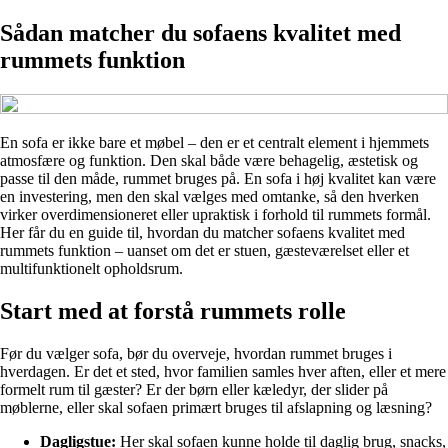
Sådan matcher du sofaens kvalitet med
rummets funktion
En sofa er ikke bare et møbel – den er et centralt element i hjemmets
atmosfære og funktion. Den skal både være behagelig, æstetisk og
passe til den måde, rummet bruges på. En sofa i høj kvalitet kan være
en investering, men den skal vælges med omtanke, så den hverken
virker overdimensioneret eller upraktisk i forhold til rummets formål.
Her får du en guide til, hvordan du matcher sofaens kvalitet med
rummets funktion – uanset om det er stuen, gæsteværelset eller et
multifunktionelt opholdsrum.
Start med at forstå rummets rolle
Før du vælger sofa, bør du overveje, hvordan rummet bruges i
hverdagen. Er det et sted, hvor familien samles hver aften, eller et mere
formelt rum til gæster? Er der børn eller kæledyr, der slider på
møblerne, eller skal sofaen primært bruges til afslapning og læsning?
Dagligstue:
Her skal sofaen kunne holde til daglig brug, snacks,