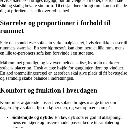
Hvis sofaen skal bruges dagligt, bør du vælge en model, der kan tåle
slid og stadig bevare sin form. Til et sjældnere brugt rum kan du tillade
dig at prioritere æstetik over robusthed.
Størrelse og proportioner i forhold til
rummet
Selv den smukkeste sofa kan virke malplaceret, hvis den ikke passer til
rummets størrelse. En stor hjørnesofa kan dominere et lille rum, mens
en lille to-personers sofa kan forsvinde i en stor stue.
Mål rummet grundigt, og lav eventuelt en skitse, hvor du markerer
sofaens placering. Husk at tage højde for ganglinjer, døre og vinduer.
En god tommelfingerregel er, at sofaen skal give plads til fri bevægelse
og samtidig skabe balance i indretningen.
Komfort og funktion i hverdagen
Komfort er afgørende – især hvis sofaen bruges mange timer om
dagen. Prøv sofaen, før du køber den, og vær opmærksom på:
Siddehøjde og dybde:
En lav, dyb sofa er god til afslapning,
mens en højere og fastere model passer bedre til samtaler og
gæster.