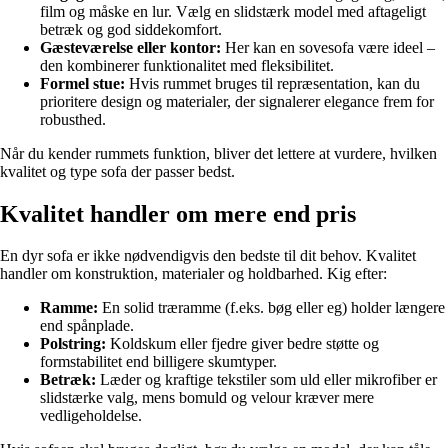
film og måske en lur. Vælg en slidstærk model med aftageligt
betræk og god siddekomfort.
Gæsteværelse eller kontor:
Her kan en sovesofa være ideel –
den kombinerer funktionalitet med fleksibilitet.
Formel stue:
Hvis rummet bruges til repræsentation, kan du
prioritere design og materialer, der signalerer elegance frem for
robusthed.
Når du kender rummets funktion, bliver det lettere at vurdere, hvilken
kvalitet og type sofa der passer bedst.
Kvalitet handler om mere end pris
En dyr sofa er ikke nødvendigvis den bedste til dit behov. Kvalitet
handler om konstruktion, materialer og holdbarhed. Kig efter:
Ramme:
En solid træramme (f.eks. bøg eller eg) holder længere
end spånplade.
Polstring:
Koldskum eller fjedre giver bedre støtte og
formstabilitet end billigere skumtyper.
Betræk:
Læder og kraftige tekstiler som uld eller mikrofiber er
slidstærke valg, mens bomuld og velour kræver mere
vedligeholdelse.