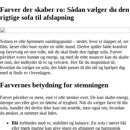
Farver der skaber ro: Sådan vælger du den
rigtige sofa til afslapning
Sofaen er ofte hjemmets samlingspunkt – stedet, hvor vi slapper af, ser
film, læser eller bare nyder en stille stund. Derfor spiller både komfort
og farvevalg en stor rolle, når du skal finde den rigtige sofa. Farver
påvirker vores humør og energi, og med de rette nuancer kan du skabe
et rum, der indbyder til ro og velvære. Her får du inspiration til,
hvordan du vælger en sofa, der både passer til din stil og hjælper dig
med at finde ro i hverdagen.
Farvernes betydning for stemningen
Farver påvirker os mere, end vi ofte tænker over. De kan skabe energi,
dæmpe uro eller give en følelse af tryghed. Når du vælger farve til din
sofa, handler det derfor ikke kun om æstetik, men også om, hvordan
du ønsker, at rummet skal føles.
Blå
forbindes med ro, stabilitet og balance. En sofa i støvet blå
eller mørk marine kan give stuen en afslappet og harmonisk