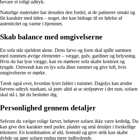
bevare et roligt udtryk.
Naturlige materialer har desuden den fordel, at de patinerer smukt og
får karakter med tiden – noget, der kan bidrage til en følelse af
autenticitet og varme i hjemmet.
Skab balance med omgivelserne
En sofa står sjældent alene. Dens farve og form skal spille sammen
med rummets øvrige elementer – vægge, gulv, gardiner og belysning.
Hvis du har lyse vægge, kan en mørkere sofa skabe kontrast og
tyngde. Omvendt kan en lys sofa åbne rummet og give luft, hvis
omgivelserne er mørke.
Tænk også over, hvordan lyset falder i rummet. Dagslys kan ændre
farvens udtryk markant, så prøv altid at se stofprøver i det rum, sofaen
skal stå i, før du beslutter dig.
Personlighed gennem detaljer
Selvom du vælger rolige farver, behøver sofaen ikke være kedelig. Du
kan give den karakter med puder, plaider og små detaljer i forskellige
teksturer. En kombination af uld, bomuld og grov strik kan skabe
dybde og gøre sofaen endnu mere indbydende.