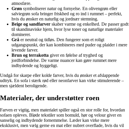
atmosfære.
Grøn
symboliserer natur og fornyelse. En olivengrøn eller
salviegrøn sofa bringer friskhed og ro ind i rummet – perfekt,
hvis du ønsker en naturlig og jordnær stemning.
Beige og sandfarver
skaber varme og enkelhed. De passer godt
til skandinaviske hjem, hvor lyse toner og naturlige materialer
dominerer.
Grå
er neutral og tidløs. Den fungerer som et roligt
udgangspunkt, der kan kombineres med puder og plaider i mere
levende farver.
Brun og terrakotta
giver en følelse af tryghed og
jordforbindelse. De varme nuancer kan gøre rummet mere
indbydende og hyggeligt.
Undgå for skarpe eller kolde farver, hvis du ønsker et afslappende
udtryk. En sofa i stærk rød eller neonfarver kan virke stimulerende –
men sjældent beroligende.
Materialer, der understøtter roen
Farven er vigtig, men materialet spiller også en stor rolle for, hvordan
sofaen opleves. Bløde tekstiler som bomuld, hør og velour giver en
sanselig og indbydende fornemmelse. Læder kan virke mere
eksklusivt, men vælg gerne en mat eller nubret overflade, hvis du vil