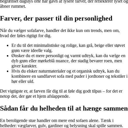
begrænset dagslys ofte har gavn af lysere farver, der reflekterer lyset og
åbner rummet.
Farver, der passer til din personlighed
Når du vælger sofafarve, handler det ikke kun om trends, men om,
hvad der føles rigtigt for dig.
Er du til det minimalistiske og rolige, kan grå, beige eller støvet
grøn være ideelle valg.
Ønsker du et mere personligt og varmt udtryk, kan du vælge en
dyb grøn eller mørkeblå nuance, der stadig bevarer roen, men
giver karakter.
Hvis du elsker naturmaterialer og et organisk udtryk, kan du
kombinere en sandfarvet sofa med puder i jordtoner og tekstiler i
hør eller uld.
Det vigtigste er, at farven får dig til at føle dig godt tilpas – for det er
netop det, der gør et hjem afslappende.
Sådan får du helheden til at hænge sammen
En beroligende stue handler om mere end sofaen alene. Tænk i
helheder: vægfarver, gulv, gardiner og belysning skal spille sammen.