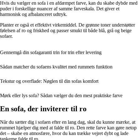
Hvis du vælger en sofa i en afdæmpet farve, kan du skabe dybde med
puder i forskellige nuancer af samme farveskala. Det giver et
harmonisk og afbalanceret udtryk.
Planter er også et effektivt virkemiddel. De grønne toner understøtter
følelsen af ro og friskhed og passer smukt til både blå, grå og beige
sofaer.
Gennemgå din sofagaranti trin for trin efter levering
Sådan matcher du sofaens kvalitet med rummets funktion
Tekstur og overflade: Nøglen til din sofas komfort
Mørk eller lys sofa? Sådan vælger du den mest praktiske farve
En sofa, der inviterer til ro
Når du sætter dig i sofaen efter en lang dag, skal du kunne mærke, at
rummet hjælper dig med at falde til ro. Den rette farve kan gøre netop
det – skabe en atmosfære, hvor du kan trække vejret dybt og lade
tankerne falde til ro.