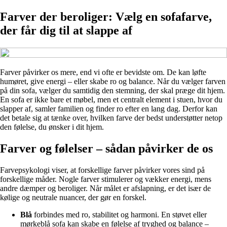
Farver der beroliger: Vælg en sofafarve,
der får dig til at slappe af
Farver påvirker os mere, end vi ofte er bevidste om. De kan løfte
humøret, give energi – eller skabe ro og balance. Når du vælger farven
på din sofa, vælger du samtidig den stemning, der skal præge dit hjem.
En sofa er ikke bare et møbel, men et centralt element i stuen, hvor du
slapper af, samler familien og finder ro efter en lang dag. Derfor kan
det betale sig at tænke over, hvilken farve der bedst understøtter netop
den følelse, du ønsker i dit hjem.
Farver og følelser – sådan påvirker de os
Farvepsykologi viser, at forskellige farver påvirker vores sind på
forskellige måder. Nogle farver stimulerer og vækker energi, mens
andre dæmper og beroliger. Når målet er afslapning, er det især de
kølige og neutrale nuancer, der gør en forskel.
Blå
forbindes med ro, stabilitet og harmoni. En støvet eller
mørkeblå sofa kan skabe en følelse af tryghed og balance –